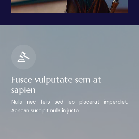
Fusce vulputate sem at
sapien
Nulla nec felis sed leo placerat imperdiet.
Aenean suscipit nulla in justo.