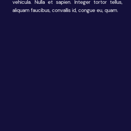
vehicula. Nulla et sapien. Integer tortor tellus,
aliquam faucibus, convallis id, congue eu, quam.
PRAESENT EGESTAS
Suspendisse cursus rutrum
augue sem at sapien